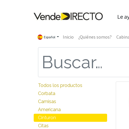
Le a
Inicio
¿Quiénes somos?
Cabina
Español
Todos los productos
Corbata
Camisas
Americana
Cinturon
Citas