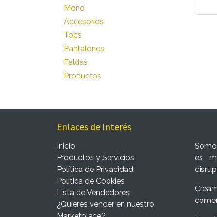
Mono
Accesorios
Tops
Pantalones
Faldas
Productos
Enlaces de Interés
Inicio
Somos
Productos y Servicios
es me
Política de Privacidad
disrup
Política de Cookies
Cream
Lista de Vendedores
comer
¿Quieres vender en nuestro
Marketplace?