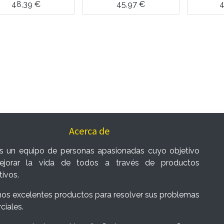
48,39
€
45,97
€
4
Acerca de
 un equipo de personas apasionadas cuyo objetivo
jorar la vida de todos a través de productos
tivos.
os excelentes productos para resolver sus problemas
ciales.