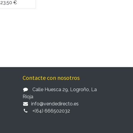
23,50
€
Contacte con nosotros
Calle Huesca 29, Logroño, La
Rioja
in
fo@vendedirecto.es
+
(64) 666502032