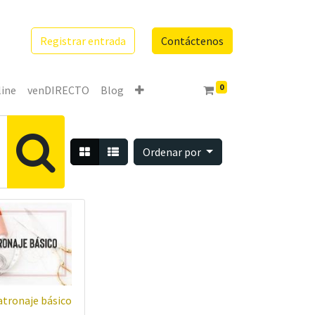
Registrar entrada
Contáctenos
0
line
venDIRECTO
Blog
Ordenar por
atronaje básico